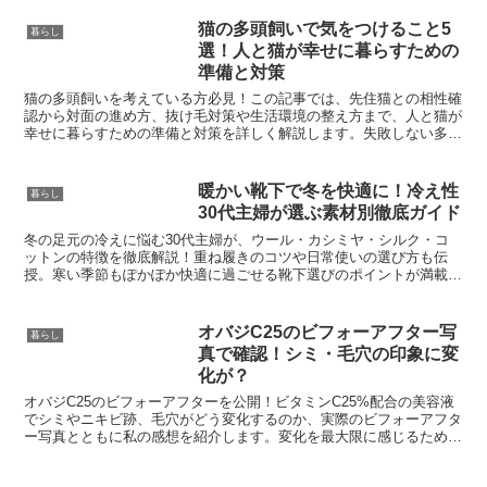
す。
猫の多頭飼いで気をつけること5
暮らし
選！人と猫が幸せに暮らすための
準備と対策
猫の多頭飼いを考えている方必見！この記事では、先住猫との相性確
認から対面の進め方、抜け毛対策や生活環境の整え方まで、人と猫が
幸せに暮らすための準備と対策を詳しく解説します。失敗しない多頭
飼い生活のためのヒントが満載です！」
暖かい靴下で冬を快適に！冷え性
暮らし
30代主婦が選ぶ素材別徹底ガイド
冬の足元の冷えに悩む30代主婦が、ウール・カシミヤ・シルク・コ
ットンの特徴を徹底解説！重ね履きのコツや日常使いの選び方も伝
授。寒い季節もぽかぽか快適に過ごせる靴下選びのポイントが満載で
す。
オバジC25のビフォーアフター写
暮らし
真で確認！シミ・毛穴の印象に変
化が？
オバジC25のビフォーアフターを公開！ビタミンC25%配合の美容液
でシミやニキビ跡、毛穴がどう変化するのか、実際のビフォーアフタ
ー写真とともに私の感想を紹介します。変化を最大限に感じるための
使い方や食事・睡眠など生活習慣のアドバイスも紹介。オバジC25を
購入しようか気になる方は必見！